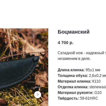
Боцманский
4 700
р.
Складной нож - надежный т
незаменим в деле.
Длина клинка:
95±1 мм
Толщина обуха:
2,6±0.2 м
Материал клинка:
К110
Отделка клинка:
stonewas
Материал рукояти:
G10
Твёрдость:
59-61HRC