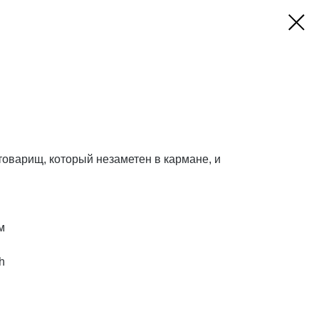
оварищ, который незаметен в кармане, и
м
h